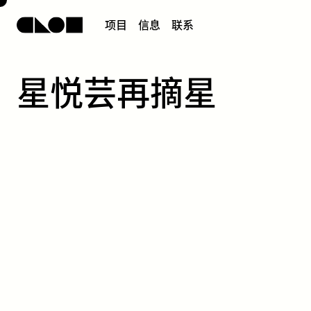
项
目
信
息
联
系
​星​​悦​​芸​​再​​摘​​星​