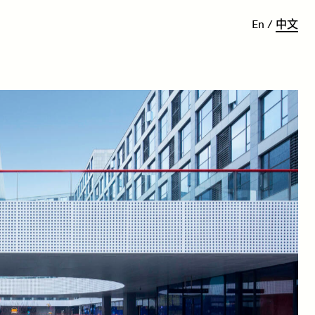
E
n
/
中
文