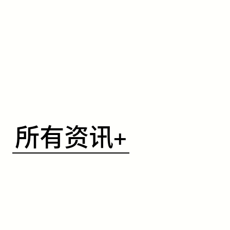
​所
所有资讯+
有
资
讯
+