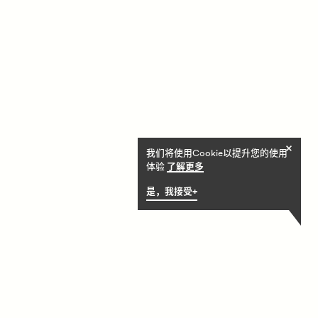
允
我们将使用Cookie以提升您的使用
许
体验
了解更多
使
是，我接受+
用
Cookie