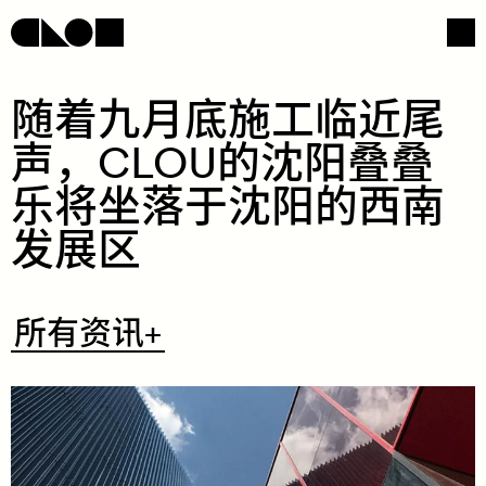
​随​​着​​九​​月​​底​​施​​工​​临​​近​​尾​​
声，​CLOU​的​​沈​​阳​​叠​​叠​​
网页导航
社交媒体
乐​​将​​坐​​落​​于​​沈​​阳​​的​​西​​南​​
发​​展​​区​
​所
所有资讯+
有
资
讯
+
/