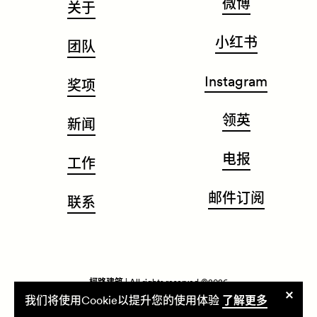
微博
关于
小红书
团队
Instagram
奖项
领英
新闻
电报
工作
邮件订阅
联系
柯路建筑
| All rights reserved ©2026
允
我们将使用Cookie以提升您的使用体验
了解更多
隐私政策
使用条款与条件
许