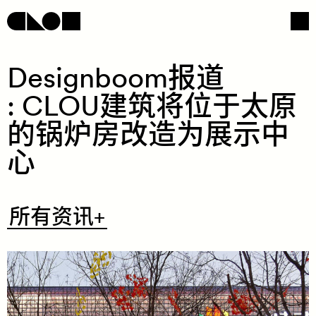
Designboom​报​​道​
: CLOU​建​​筑​​将​​位​​于​​太​​原​​
网页导航
社交媒体
的​​锅​​炉​​房​​改​​造​​为​​展​​示​​中​​
心​
​所
所有资讯+
有
资
讯
+
/