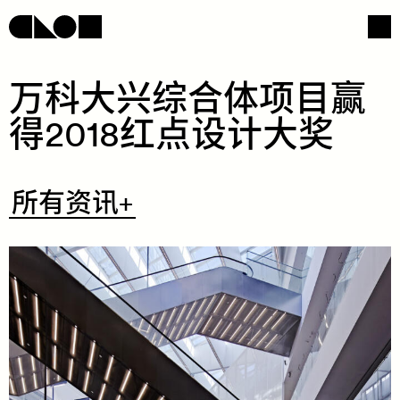
​万​​科​​大​​兴​​综​​合​​体​​项​​目​​赢​​
得​2018​红​​点​​设​​计​​大​​奖​
网页导航
社交媒体
​所
所有资讯+
有
资
讯
+
/