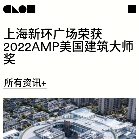
​上​​海​​新​​环​​广​​场​​荣​​获​
2022AMP​美​​国​​建​​筑​​大​​师​​
网页导航
社交媒体
奖​
​所
所有资讯+
有
资
讯
+
/