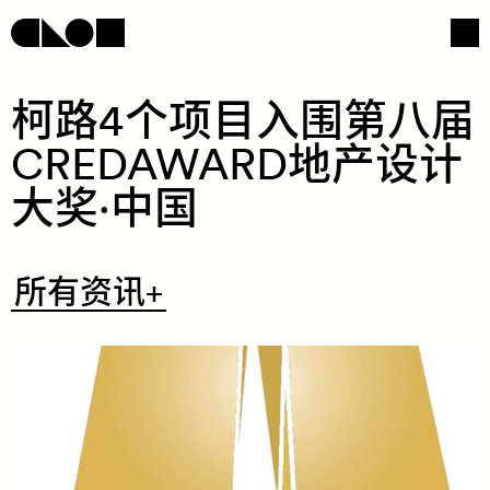
​柯​​路​4​个​​项​​目​​入​​围​​第​​八​​届​
CREDAWARD​地​​产​​设​​计​​
网页导航
社交媒体
大​​奖​​·​​中​​国​
​所
所有资讯+
有
资
讯
+
/