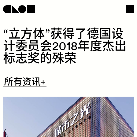
​“​​立​​方​​体​​”​​获​​得​​了​​德​​国​​设​​
计​​委​​员​​会​2018​年​​度​​杰​​出​​
网页导航
社交媒体
标​​志​​奖​​的​​殊​​荣​
​所
所有资讯+
有
资
讯
+
/