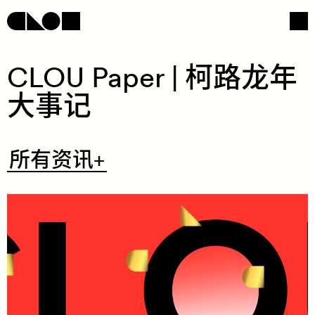
CLOU Paper ​|​ ​柯​​路​​龙​​年​​
大​​事​​记​
网页导航
社交媒体
​所
所有资讯+
有
资
讯
+
/