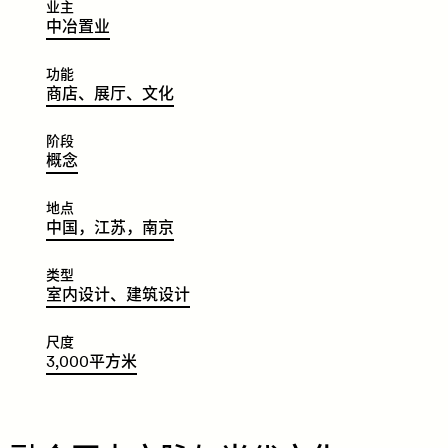
业主
​​​​中
冶
置
业
功能
​​​​商
店、
展
厅
、
文
化
阶段
​​​​概
念
地点
​​​​中
国，
江
苏
，
南
京
类型
​​​​室
内
设
计、
建
筑
设
计
尺度
3
,
000
平
方
米