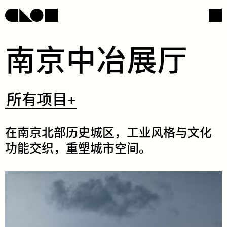
​南​​京​​中​​冶​​展​​厅​
网页导航
社交媒体
​所
所有项目+
有
项
目
+
​在​​南​​京​​北​​部​​历​​史​​城​​区，​​工​​业​​风​​格​​与​​文​​化​​
功​​能​​交​​织​，​重​​塑​​城​​市​​空​​间。​
/