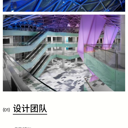
​设
计
团
队
(01)