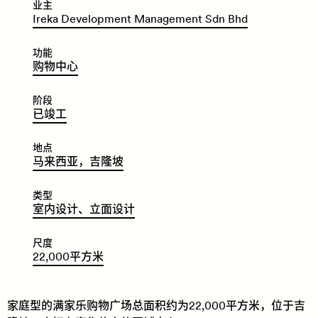
业主
Ireka Development Management Sdn Bhd
功能
​​​​购
物
中
心
阶段
​​​​已
竣
工
地点
​​​​马
来
西
亚，
吉
隆
坡
类型
​​​​室
内
设
计、
立
面
设
计
尺度
22
,
000
平
方
米
家庭型的满家乐购物广场总面积约为22,000平方米，位于吉