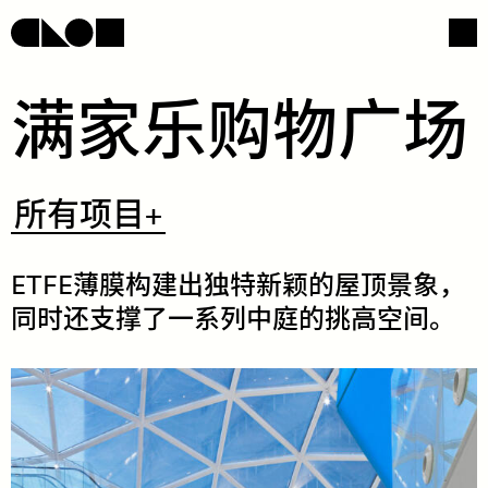
​满​​家​​乐​​购​​物​​广​​场​
网页导航
社交媒体
​所
所有项目+
有
项
目
+
ETFE​薄​​膜​​构​​建​​出​​独​​特​​新​​颖​​的​​屋​​顶​​景​​象，​​
同​​时​​还​​支​​撑​​了​​一​​系​​列​​中​​庭​​的​​挑​​高​​空​​间。​
/