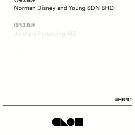
Norman Disney and Young SDN BHD
结构工程师
Jurutera Perunding RIZ
摄影
milk photographie
返回顶部