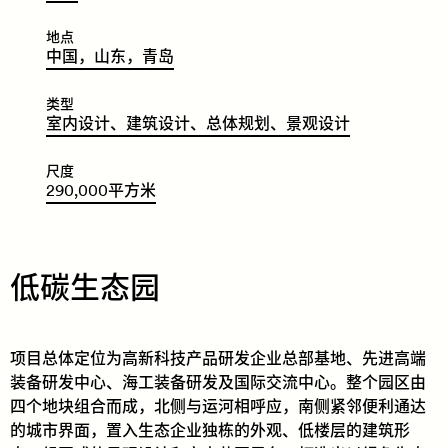
地点
​​​​中
国，
山
东
，
青
岛
类型
​​​​室
内
设
计、
建
筑
设
计
、
总
体
规
划
、
景
观
设
计
尺度
290
,
000
平
方
米
低碳生态园
项目总体定位为高新科技产品研发企业总部基地、先进高端
装备研发中心、海工装备研发及国际交流中心。整个园区由
四个地块组合而成，北侧与运河相呼应，南侧紧邻便利通达
的城市界面，置入生态企业独栋的外观、低楼层的建筑形