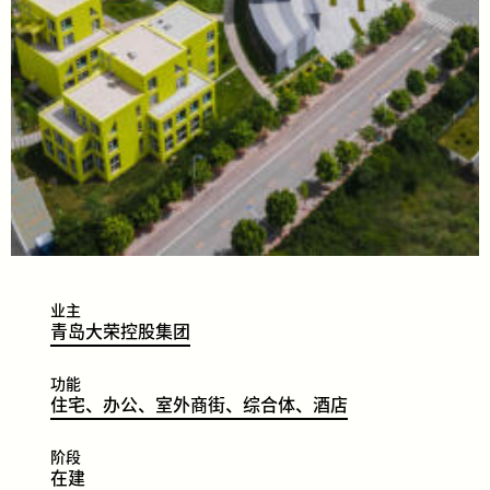
业主
​​​​青
岛
大
荣
控
股
集
团
功能
​​​​住
宅、
办
公
、
室
外
商
街
、
综
合
体
、
酒
店
阶段
​​​​在
建