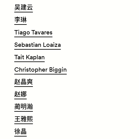
​吴
建
云
​李
琳
Tiago Tavares
Sebastian Loaiza
Tait Kaplan
Christopher Biggin
​赵
晶
爽
​赵
娜
​蔺
明
瀚
​王
雅
熙
​徐
晶