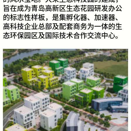
旨​​在​​成​​为​​青​​岛​​高​​新​​区​​生​​态​​花​​园​​研​​发​​办​​公​​
的​​标​​志​​性​​样​​板​，​是​​集​​孵​​化​​器、​​加​​速​​器​、​
高​​科​​技​​企​​业​​总​​部​​及​​配​​套​​商​​务​​为​​一​​体​​的​​生​​
态​​环​​保​​园​​区​​及​​国​​际​​技​​术​​合​​作​​交​​流​​中​​心​。