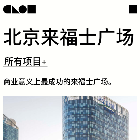
​北​​京​​来​​福​​士​​广​​场​
网页导航
社交媒体
​所
所有项目+
有
项
目
+
​商​​业​​意​​义​​上​​最​​成​​功​​的​​来​​福​​士​​广​​场。​
/