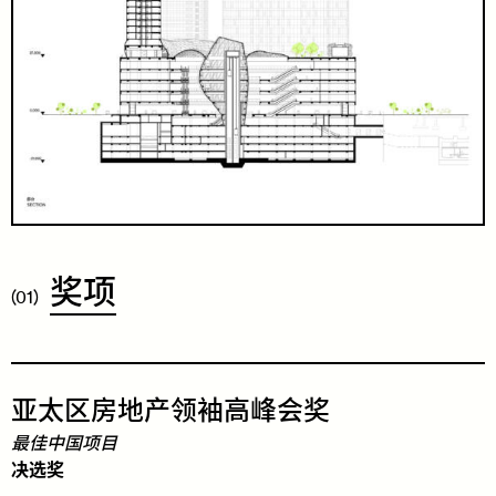
​奖
项
(01)
​亚
太
区
房
地
产
领
袖
高
峰
会
奖
最佳中国项目
决选奖