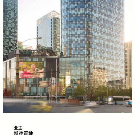
业主
​​​​凯
德
置
地