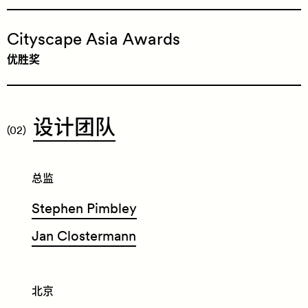
Cityscape Asia Awards
优胜奖
​设
计
团
队
(02)
总监
Stephen Pimbley
Jan Clostermann
北京