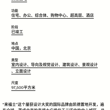
功能
​​​​住
宅、
办
公
、
综
合
体
、
购
物
中
心
、
超
高
层
、
酒
店
阶段
​​​​已
竣
工
地点
​​​​中
国，
北
京
类型
​​​​室
内
设
计、
导
向
及
视
觉
设
计
、
建
筑
设
计
、
景
观
设
计
、
立
面
设
计
尺度
97
,
500
平
方
米
“来福士”这个屡获设计大奖的国际品牌由凯德置地开发，遍