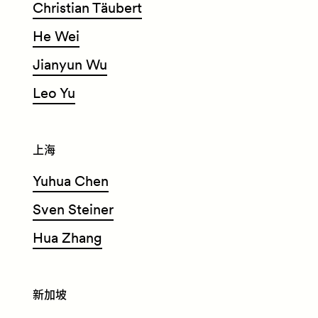
Christian T
ä
ubert
He Wei
Jianyun Wu
Leo Yu
上海
Yuhua Chen
Sven Steiner
Hua Zhang
新加坡