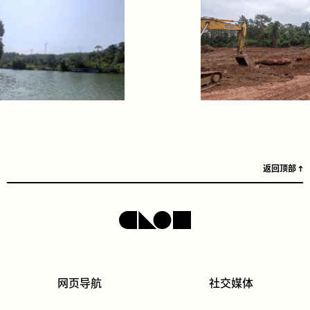
返回顶部
网页导航
社交媒体