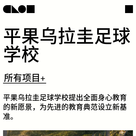
​平​​果​​乌​​拉​​圭​​足​​球​​
学​​校​
网页导航
社交媒体
​所
所有项目+
有
项
目
+
​平​​果​​乌​​拉​​圭​​足​​球​​学​​校​​提​​出​​全​​面​​身​​心​​教​​育​​
的​​新​​愿​​景，​​为​​先​​进​​的​​教​​育​​典​​范​​设​​立​​新​​基​​
准。​
/