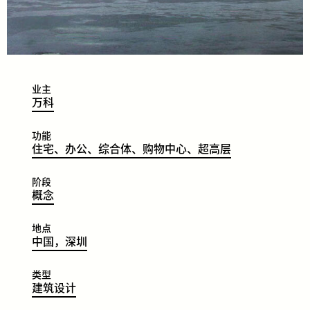
业主
​​​​万
科
功能
​​​​住
宅、
办
公
、
综
合
体
、
购
物
中
心
、
超
高
层
阶段
​​​​概
念
地点
​​​​中
国，
深
圳
类型
​​​​建
筑
设
计