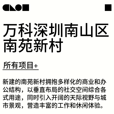
​万​​科​​深​​圳​​南​​山​​区​​
南​​苑​​新​​村​
网页导航
社交媒体
​所
所有项目+
有
项
目
+
​新​​建​​的​​南​​苑​​新​​村​​拥​​抱​​多​​样​​化​​的​​商​​业​​和​​办​​
公​​结​​构，​​以​​垂​​直​​布​​局​​的​​社​​交​​空​​间​​综​​合​​各​​
式​​用​​途​，​同​​时​​引​​入​​开​​阔​​的​​天​​际​​视​​野​​与​​城​​
市​​景​​观​，​营​​造​​丰​​富​​的​​工​​作​​和​​休​​闲​​体​​验。​
/