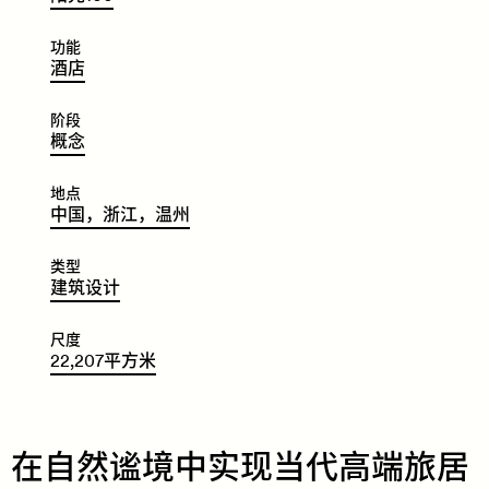
功能
​​​​酒
店
阶段
​​​​概
念
地点
​​​​中
国，
浙
江
，
温
州
类型
​​​​建
筑
设
计
尺度
22
,
207
平
方
米
在自然谧境中实现当代高端旅居