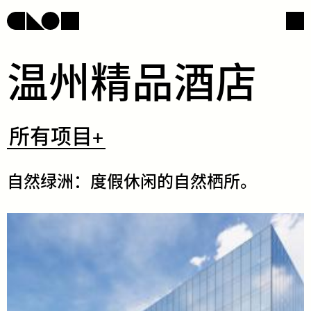
​温​​州​​精​​品​​酒​​店​
网页导航
社交媒体
​所
所有项目+
有
项
目
+
​自​​然​​绿​​洲​​：​​度​​假​​休​​闲​​的​​自​​然​​栖​​所。​
/