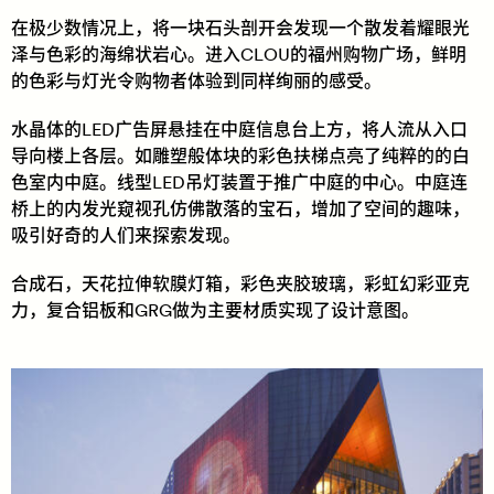
在极少数情况上，将一块石头剖开会发现一个散发着耀眼光
泽与色彩的海绵状岩心。进入CLOU的福州购物广场，鲜明
的色彩与灯光令购物者体验到同样绚丽的感受。
水晶体的LED广告屏悬挂在中庭信息台上方，将人流从入口
导向楼上各层。如雕塑般体块的彩色扶梯点亮了纯粹的的白
色室内中庭。线型LED吊灯装置于推广中庭的中心。中庭连
桥上的内发光窥视孔仿佛散落的宝石，增加了空间的趣味，
吸引好奇的人们来探索发现。
合成石，天花拉伸软膜灯箱，彩色夹胶玻璃，彩虹幻彩亚克
力，复合铝板和GRG做为主要材质实现了设计意图。