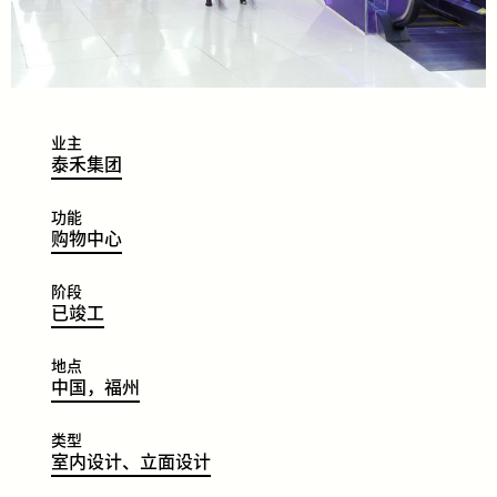
业主
​​​​泰
禾
集
团
功能
​​​​购
物
中
心
阶段
​​​​已
竣
工
地点
​​​​中
国，
福
州
类型
​​​​室
内
设
计、
立
面
设
计