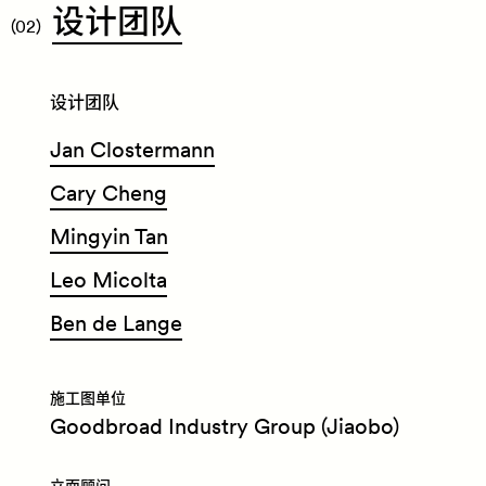
​设
计
团
队
(02)
设计团队
Jan Clostermann
Cary Cheng
Mingyin Tan
Leo Micolta
Ben de Lange
施工图单位
Goodbroad Industry Group (Jiaobo)