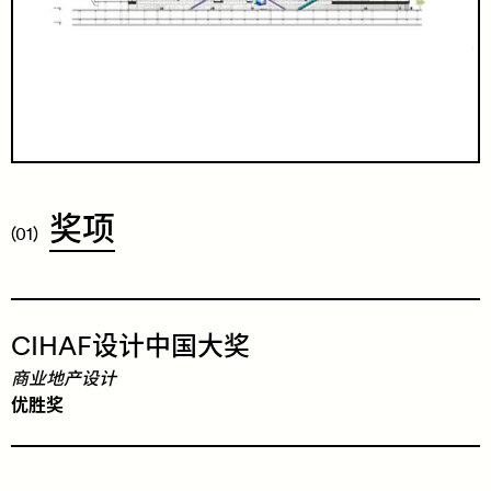
​奖
项
(01)
CIHAF
设
计
中
国
大
奖
商业地产设计
优胜奖