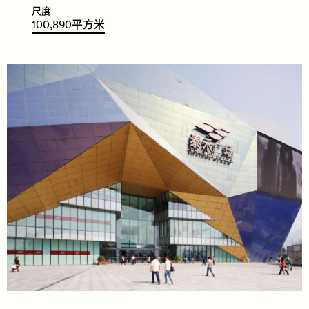
尺度
100
,
890
平
方
米